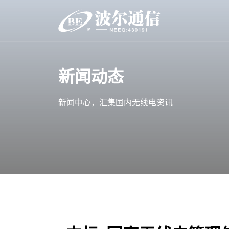
新闻动态
新闻中心，汇集国内无线电资讯