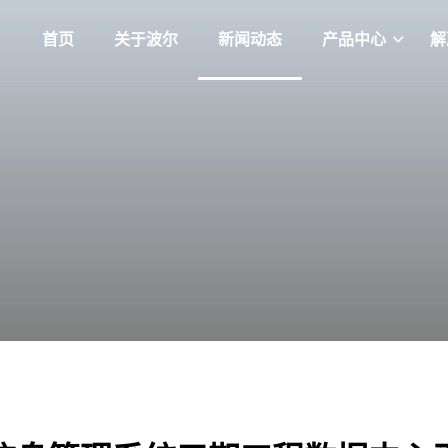
首页
关于波尔
新闻动态
产品中心
解