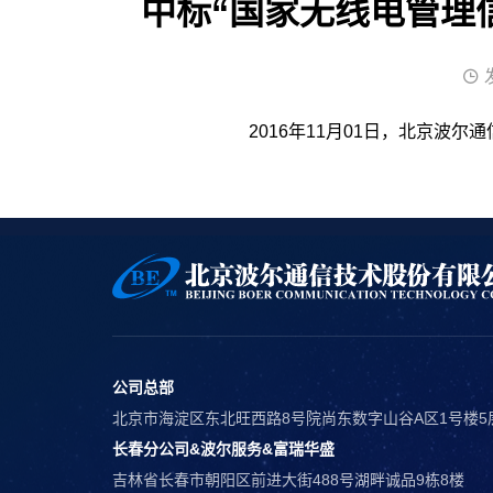
中标“国家无线电管理
2016年11月01日，北京波
公司总部
北京市海淀区东北旺西路8号院尚东数字山谷A区1号楼5
长春分公司&波尔服务&富瑞华盛
吉林省长春市朝阳区前进大街488号湖畔诚品9栋8楼