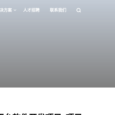
决方案
人才招聘
联系我们