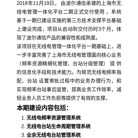
2018年11月19日， 由波尔通信承建的上海市无
线电管理一体化平台二期正式交付使用 ，系统
基于一期已建设实施的第三方技术支撑平台基础
上建设完成，项目从启动到交付历时3个月，体
现了波尔通信产品的兼容性和成熟度。
该项目在无线电管理一体化平台一期基础上，进
一步丰富完善了上海市无线电管理面向核心业务
（频率资源精细化管理、台站分级管理） 提 供
的信息化手段和技术能力。为规范无线电频率指
配、台站 设置审批过程中的业务办理行为，和
实现频率台站事后监管，提高业务工作效率，减
轻业务人员工作负担等提供了有效的支撑。
本期建设内容包括：
无线电频率资源管理系统
无线电台站生命周期管理系统
业余无线电台站管理系统