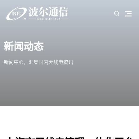
新闻动态
新闻中心，汇集国内无线电资讯