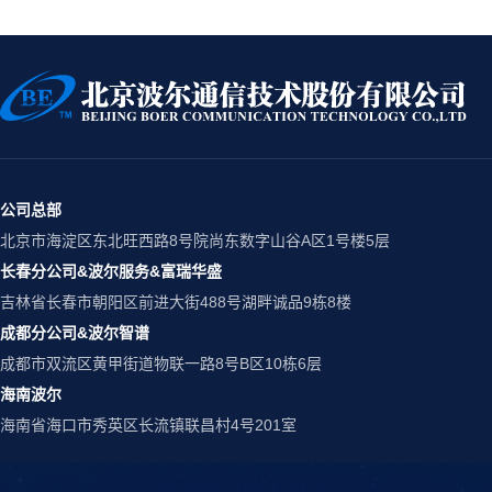
公司总部
北京市海淀区东北旺西路8号院尚东数字山谷A区1号楼5层
长春分公司&波尔服务&富瑞华盛
吉林省长春市朝阳区前进大街488号湖畔诚品9栋8楼
成都分公司&波尔智谱
成都市双流区黄甲街道物联一路8号B区10栋6层
海南波尔
海南省海口市秀英区长流镇联昌村4号201室