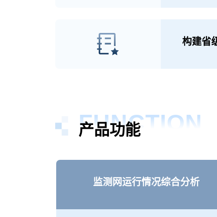
构建省
FUNCTION
产品功能
监测网运行情况综合分析